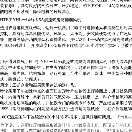
装有导叶，具有良好的气流分布，压力稳定。HTF(PYHL．14A)犁风
的电机冷却系统，降低电机的环境温度。
HTF(PYHL一14A)-6.5A混流式消防排烟风机
选用双速电机直联传动，达到一机两用（即平时送排通风和消防使用时高
控制。具有耐高温性能优良、风量大、风压高、安装简便等优点，广泛应
铁、隧道等场合消防排烟和送排通风。按GA211-1999消防风机耐高温试
行100分钟以上，介质温度100℃条件下连续运行20小时/次不损坏，已
用于通风换气，HTF(PYHL一14A)混流式消防高温排烟风机可作为高温
温度中正常运转60分钟，在失火的情况卜，能迅速排出烟气，确保人员
率高、噪声低、结构简单、动行可靠（可生产单速、双速、中压型开种型
式，防爆式，防腐式）。
用途：工矿企业和高层民用建筑的送排风。
叶轮采用子午加速特点的锥面扭曲形叶片在轮毂上焊接而成，进口处采用
体，内装有导叶，具有良好的气流分布，压力稳定，是一种介于轴流和离
电机采用耐高温的电机，并配设专门的电机冷却系统，产品经国家消防装备
1999《消防排烟风机耐高温试验方法》进行耐高温试验，可在介质温度30
PYHL
100℃温度条件下连续运转20小时/次不损坏，通风排烟可两用。
优化设计，选配模压扭曲翼形锥形叶轮，内置高温电机，配设专门的电机
达到一机两用（即平时送排通风和消防使用时高温排烟），配设电控箱后