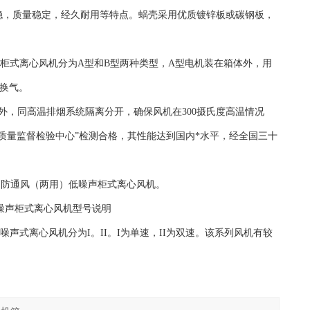
稳，质量稳定，经久耐用等特点。蜗壳采用优质镀锌板或碳钢板，
用）柜式离心风机分为A型和B型两种类型，A型电机装在箱体外，用
换气。
体外，同高温排烟系统隔离分开，确保风机在300摄氏度高温情况
备质量监督检验中心”检测合格，其性能达到国内*水平，经全国三十
消防通风（两用）低噪声柜式离心风机。
低噪声柜式离心风机型号说明
低噪声式离心风机分为I。II。I为单速，II为双速。该系列风机有较