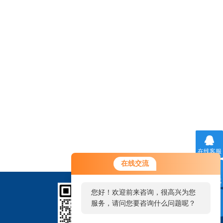
在线客服
在线交流
联系方式
您好！欢迎前来咨询，很高兴为您
服务，请问您要咨询什么问题呢？
二维码