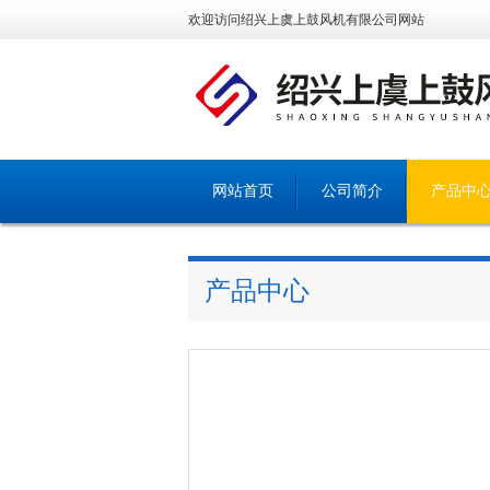
欢迎访问绍兴上虞上鼓风机有限公司网站
网站首页
公司简介
产品中
产品中心