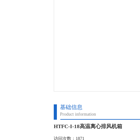
基础信息
Product information
HTFC-I-18高温离心排风机箱
访问次数：1871