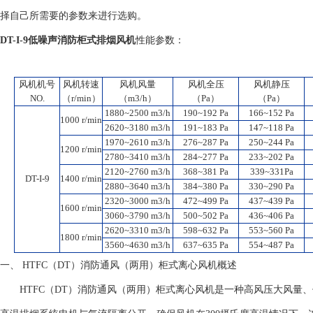
择自己所需要的参数来进行选购。
DT-I-9低噪声消防柜式排烟风机
性能参数：
风机机号
风机转速
风机风量
风机全压
风机静压
NO.
（r/min
）
（m3/h）
（Pa）
（Pa）
1880~2500
m3/h
190~192
Pa
166~152
Pa
1000
r/min
2620~3180
m3/h
191~183
Pa
147~118
Pa
1970~2610
m3/h
276~287
Pa
250~244
Pa
1200
r/min
2780~3410
m3/h
284~277
Pa
233~202
Pa
2120~2760
m3/h
368~381
Pa
339~331
Pa
DT-I-9
1400
r/min
2880~3640
m3/h
384~380
Pa
330~290
Pa
2320~3000
m3/h
472~499
Pa
437~439
Pa
1600
r/min
3060~3790
m3/h
500~502
Pa
436~406
Pa
2620~3310
m3/h
598~632
Pa
553~560
Pa
1800
r/min
3560~4630
m3/h
637~635
Pa
554~487
Pa
一、 HTFC（DT）消防通风（两用）柜式离心风机概述
HTFC（DT）消防通风（两用）柜式离心风机是一种高风压大风量、